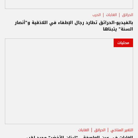
الحرائق
الغابات
الحرب
بالفيديو-الحرائق تطارد رجال الإطفاء في اللاذقية و"أنصار
السنة" يتبناها
محليات
التغير المناخي
الحرائق
الغابات
الغابات في عين العاصفة... "لبنان الأخضر" مجرد لقب