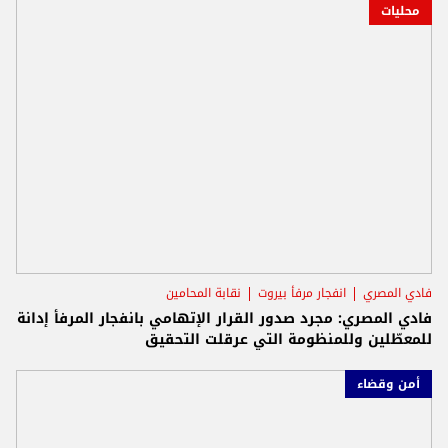
محليات
فادي المصري
انفجار مرفأ بيروت
نقابة المحامين
فادي المصري: مجرد صدور القرار الإتهامي بانفجار المرفأ إدانة
للمعطّلين وللمنظومة التي عرقلت التحقيق
أمن وقضاء