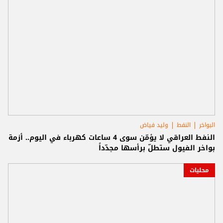
البواخر
النفط
وليد فياض
النفط العراقي لا يؤمّن سوى 4 ساعات كهرباء في اليوم.. أزمة
بواخر الفيول ستطلّ برأسها مجدّداً
محليات