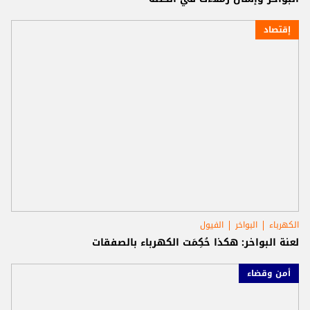
إقتصاد
الكهرباء
البواخر
الفيول
لعنة البواخر: هكذا حُكِمَت الكهرباء بالصفقات
أمن وقضاء