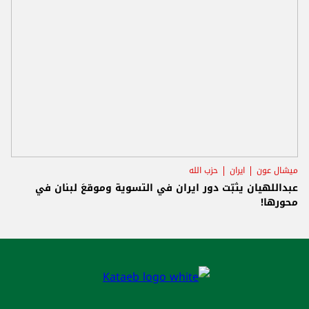
ميشال عون
ايران
حزب الله
عبداللهيان يثبّت دور ايران في التسوية وموقعَ لبنان في
محورها!