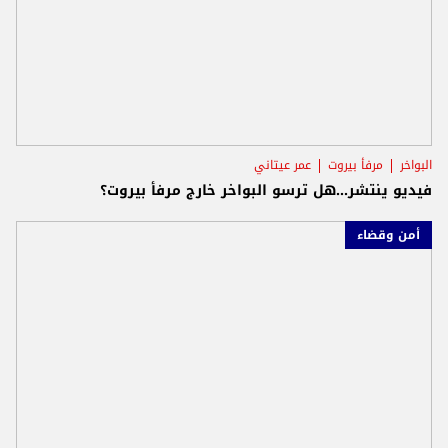
البواخر
مرفأ بيروت
عمر عيتاني
فيديو ينتشر...هل ترسو البواخر خارج مرفأ بيروت؟
أمن وقضاء