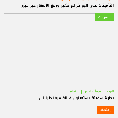
التأمينات على البواخر لم تتغيّر ورفع الأسعار غير مبرّر
متفرقات
البواخر
مرفأ طرابلس
الطعام
بحارة سفينة يستغيثون قبالة مرفأ طرابلس
إقتصاد