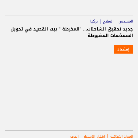
المسدس
السلاح
تركيا
جديد تحقيق الشاحنات... "المخرطة " بيت القصيد في تحويل
المسدّسات المضبوطة
إقتصاد
المواد الغذائية
ارتفاع الاسعار
الحرب