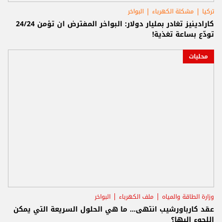
تركيا
مشكلة الكهرباء
البواخر
كارادينيز تغادر بمليار دولار: البواخر المفترض ان تؤمن 24/24
تودّع بساعة تغذية!
محليات
وزارة الطاقة والمياه
ملف الكهرباء
البواخر
عقد كارباورشيب انتهى... ما هي الحلول السريعة التي يمكن
اللجوء إليها؟