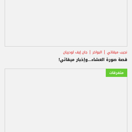
نجيب ميقاتي
البواخر
جان إيف لودريان
قصة صورة العشاء...وإخبار ميقاتي!
متفرقات